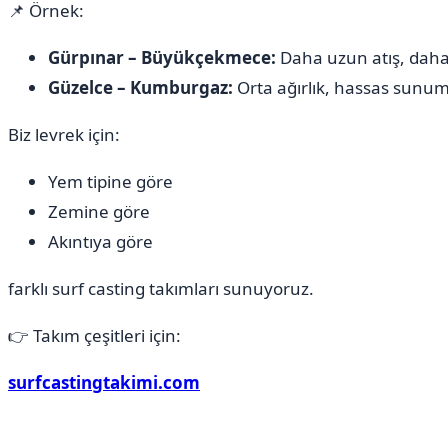
📌 Örnek:
Gürpınar – Büyükçekmece:
Daha uzun atış, daha
Güzelce – Kumburgaz:
Orta ağırlık, hassas sunu
Biz levrek için:
Yem tipine göre
Zemine göre
Akıntıya göre
farklı surf casting takımları sunuyoruz.
👉 Takım çeşitleri için:
surfcastingtakimi.com