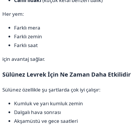
Canlı lidaki
(küçük kefal benzeri balık)
Her yem:
Farklı mera
Farklı zemin
Farklı saat
için avantaj sağlar.
Sülünez Levrek İçin Ne Zaman Daha Etkilidir
Sülünez özellikle şu şartlarda çok iyi çalışır:
Kumluk ve yarı kumluk zemin
Dalgalı hava sonrası
Akşamüstü ve gece saatleri