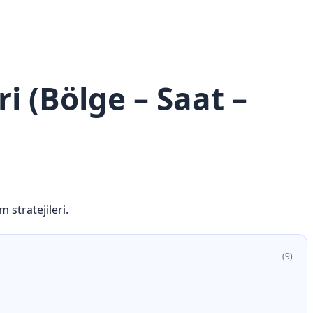
i (Bölge – Saat –
 stratejileri.
(9)