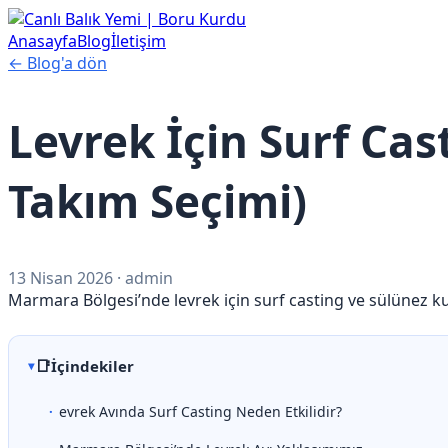
Anasayfa
Blog
İletişim
← Blog'a dön
Levrek İçin Surf Cas
Takım Seçimi)
13 Nisan 2026
· admin
Marmara Bölgesi’nde levrek için surf casting ve sülünez kul
📑
İçindekiler
evrek Avında Surf Casting Neden Etkilidir?