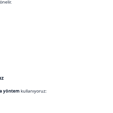
önelir.
ız
na yöntem
kullanıyoruz: